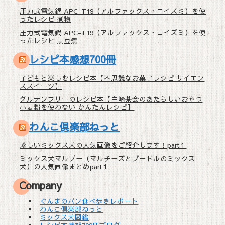
圧力式電気鍋 APC-T19（アルファックス・コイズミ）を使
ったレシピ 煮物
圧力式電気鍋 APC-T19（アルファックス・コイズミ）を使
ったレシピ 黒豆煮
レシピ本感想700冊
子どもと楽しむレシピ本【不思議なお菓子レシピ サイエン
ススイーツ】
グルテンフリーのレシピ本【白崎茶会のあたらしいおやつ
小麦粉を使わない かんたんレシピ】
わんこ倶楽部ねっと
珍しいミックス犬の人気画像をご紹介します！part１
ミックス犬マルプー（マルチーズとプードルのミックス
犬）の人気画像まとめpart１
Company
ぐんまのパン食べ歩きレポート
わんこ倶楽部ねっと
ミックス犬図鑑