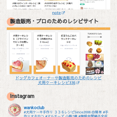
note
製造販売・プロのためのレシピサイト
ドッグカフェオーナーや製造販売のためのレシピ
犬用ケーキレシピ336
Instagram
wankoclub
#犬用ケーキ手作り ３３６レシピSince2006 🎂簡単 #手
作り犬おやつ
#マルチーズ 小梅7歳 #僧帽弁閉鎖不全症