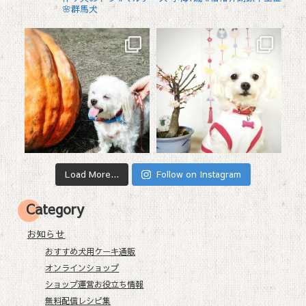
🌸群馬犬
Load More...
Follow on Instagram
Category
お知らせ
おすすめ犬用ケーキ通販
オンラインショップ
ショップ運営お役立ち情報
無料配信レシピ集