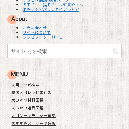
レシピ本感想700冊ブログ
犬モチーフ猫モチーフ雑貨やさん
米粉レシピバレンタインレシピ
About
お問い合わせ
サイトについて
レシピライター はに。
MENU
犬用レシピ検索
厳選犬用レシピまとめ
犬おやつ材料図鑑
犬おやつ道具図鑑
犬用ケーキモニター募集
おすすめ犬用ケーキ通販