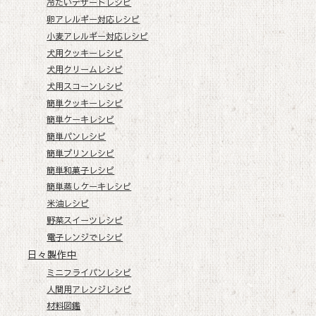
冷たいデザートレシピ
卵アレルギー対応レシピ
小麦アレルギー対応レシピ
犬用クッキーレシピ
犬用クリームレシピ
犬用スコーンレシピ
簡単クッキーレシピ
簡単ケーキレシピ
簡単パンレシピ
簡単プリンレシピ
簡単和菓子レシピ
簡単蒸しケーキレシピ
米油レシピ
野菜スイーツレシピ
電子レンジでレシピ
日々製作中
ミニフライパンレシピ
人間用アレンジレシピ
材料図鑑