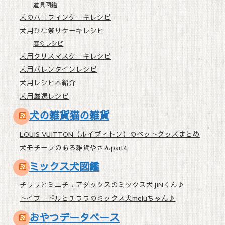
道具図鑑
犬のハロウィンケーキレシピ
犬用ひな祭りケーキレシピ
春のレシピ
犬用クリスマスケーキレシピ
犬用バレンタインレシピ
犬用レシピ本紹介
犬用厳選レシピ
犬の雑貨猫の雑貨
LOUIS VUITTON（ルイヴィトン）のペットグッズまとめ
犬モチーフのある雑貨やさんpart4
ミックス犬図鑑
チワワとミニチュアダックスのミックス犬JINくん♪
トイプードルとチワワのミックス犬meluちゃん♪
おやつデータベース