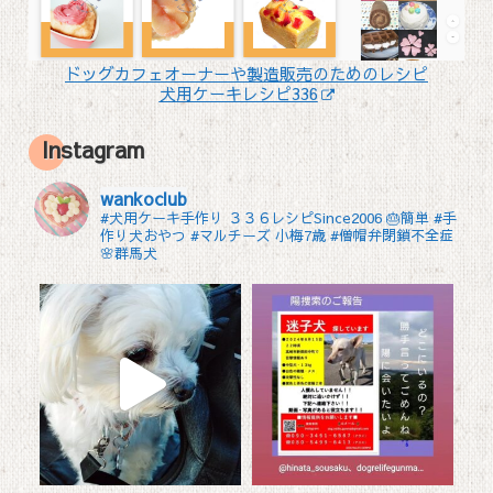
ドッグカフェオーナーや製造販売のためのレシピ
犬用ケーキレシピ336
Instagram
wankoclub
#犬用ケーキ手作り ３３６レシピSince2006 🎂簡単 #手
作り犬おやつ
#マルチーズ 小梅7歳 #僧帽弁閉鎖不全症
🌸群馬犬