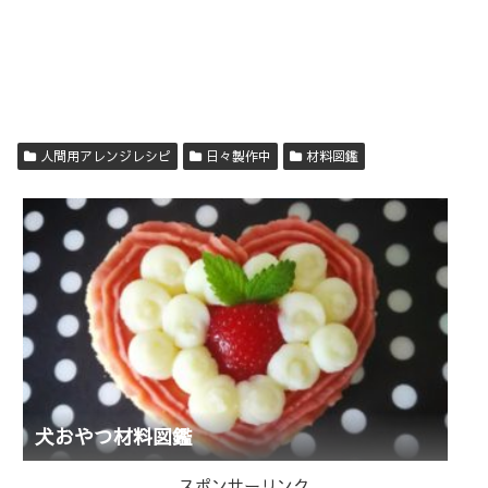
人間用アレンジレシピ
日々製作中
材料図鑑
犬おやつ材料図鑑
スポンサーリンク