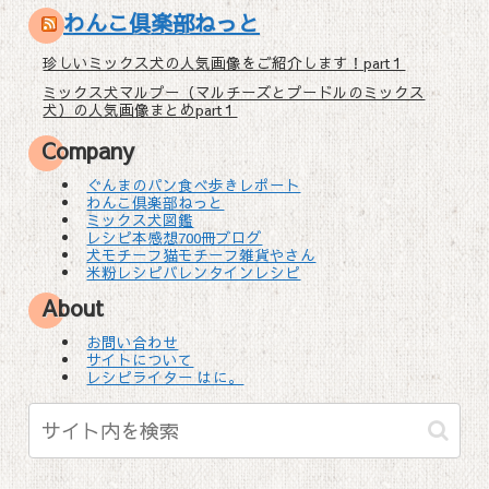
わんこ倶楽部ねっと
珍しいミックス犬の人気画像をご紹介します！part１
ミックス犬マルプー（マルチーズとプードルのミックス
犬）の人気画像まとめpart１
Company
ぐんまのパン食べ歩きレポート
わんこ倶楽部ねっと
ミックス犬図鑑
レシピ本感想700冊ブログ
犬モチーフ猫モチーフ雑貨やさん
米粉レシピバレンタインレシピ
About
お問い合わせ
サイトについて
レシピライター はに。