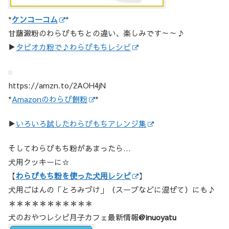
*
ケンコーコム
*
甘藷澱粉のわらびもちとの違い、楽しみです～～♪
▶
タピオカ粉で♪わらびもちレシピ
https://amzn.to/2AOH4jN
*
Amazonのわらび餅粉
*
▶
いろいろ試したわらびもちアレンジ集
そしてわらびもち粉があまったら…
犬用クッキーに☆
【
わらびもち粉を使った犬用レシピ
】
犬用ごはんの「とろみづけ」（スープなどに混ぜて）にも♪
＊＊＊＊＊＊＊＊＊＊＊
犬のおやつレシピ月子カフェ最新情報
@inuoyatu