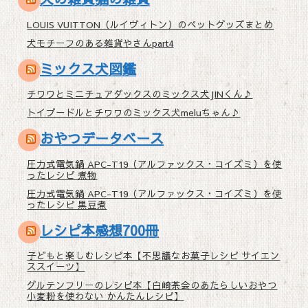
LOUIS VUITTON（ルイヴィトン）のペットグッズまとめ
犬モチーフのある雑貨やさんpart4
ミックス犬図鑑
チワワとミニチュアダックスのミックス犬JINくん♪
トイプードルとチワワのミックス犬meluちゃん♪
おやつデータベース
圧力式電気鍋 APC-T19（アルファックス・コイズミ）を使
ったレシピ 煮物
圧力式電気鍋 APC-T19（アルファックス・コイズミ）を使
ったレシピ 黒豆煮
レシピ本感想700冊
子どもと楽しむレシピ本【不思議なお菓子レシピ サイエン
ススイーツ】
グルテンフリーのレシピ本【白崎茶会のあたらしいおやつ
小麦粉を使わない かんたんレシピ】