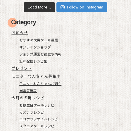
Load More...
Follow on Instagram
Category
お知らせ
おすすめ犬用ケーキ通販
オンラインショップ
ショップ運営お役立ち情報
無料配信レシピ集
プレゼント
モニターわんちゃん募集中
モニターわんちゃんご紹介
当選者発表
今月の犬用レシピ
お誕生日ケーキレシピ
カステラレシピ
ココナッツオイルレシピ
スクエアケーキレシピ