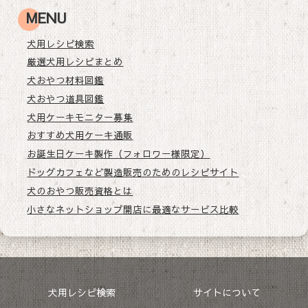
MENU
犬用レシピ検索
厳選犬用レシピまとめ
犬おやつ材料図鑑
犬おやつ道具図鑑
犬用ケーキモニター募集
おすすめ犬用ケーキ通販
お誕生日ケーキ製作（フォロワー様限定）
ドッグカフェなど製造販売のためのレシピサイト
犬のおやつ販売資格とは
小さなネットショップ開店に最適なサービス比較
犬用レシピ検索
サイトについて