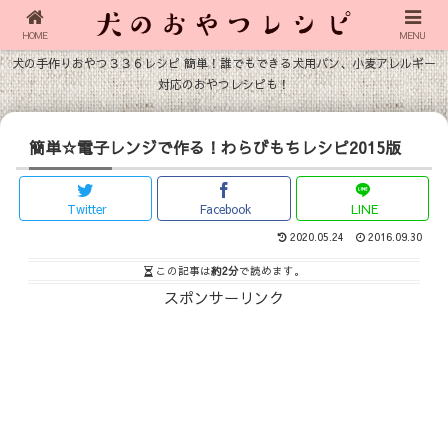
HOME
MENU
犬の手作りおやつ３３６レシピ 簡単！誰でもできる犬用パン、小麦アレルギー
対応のおやつレシピも！
簡単☆電子レンジで作る！わらびもちレシピ2015版
Twitter
Facebook
LINE
2020.05.24
2016.09.30
この記事は
約2分
で読めます。
スポンサーリンク