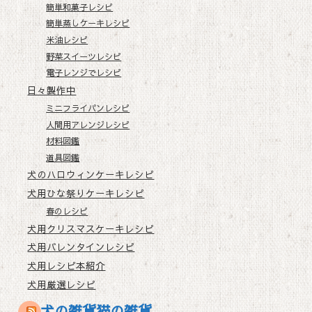
簡単和菓子レシピ
簡単蒸しケーキレシピ
米油レシピ
野菜スイーツレシピ
電子レンジでレシピ
日々製作中
ミニフライパンレシピ
人間用アレンジレシピ
材料図鑑
道具図鑑
犬のハロウィンケーキレシピ
犬用ひな祭りケーキレシピ
春のレシピ
犬用クリスマスケーキレシピ
犬用バレンタインレシピ
犬用レシピ本紹介
犬用厳選レシピ
犬の雑貨猫の雑貨