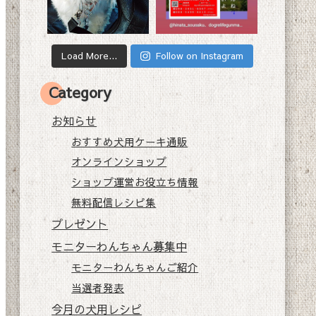
Load More...
Follow on Instagram
Category
お知らせ
おすすめ犬用ケーキ通販
オンラインショップ
ショップ運営お役立ち情報
無料配信レシピ集
プレゼント
モニターわんちゃん募集中
モニターわんちゃんご紹介
当選者発表
今月の犬用レシピ