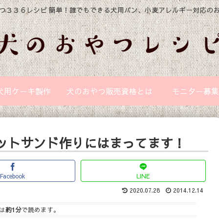
つ３３６レシピ 簡単！誰でもできる犬用パン、小麦アレルギー対応の
犬用ケーキ製作
犬のおやつ販売資格とは
モニター募集
ットサンド作りにはまってます！
Facebook
LINE
2020.07.28
2014.12.14
は
約1分
で読めます。