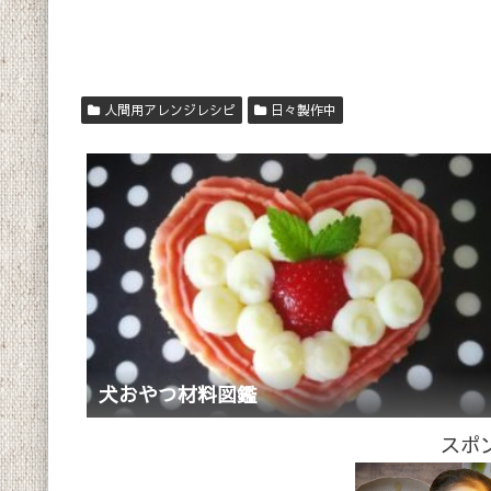
人間用アレンジレシピ
日々製作中
犬おやつ材料図鑑
スポ