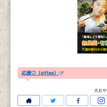
応援♡（giftee）
犬おや