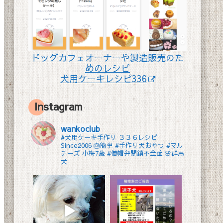
ドッグカフェオーナーや製造販売のた
めのレシピ
犬用ケーキレシピ336
Instagram
wankoclub
#犬用ケーキ手作り ３３６レシピ
Since2006 🎂簡単 #手作り犬おやつ
#マル
チーズ 小梅7歳 #僧帽弁閉鎖不全症 🌸群馬
犬