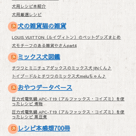
犬用レシピ本紹介
犬用厳選レシピ
犬の雑貨猫の雑貨
LOUIS VUITTON（ルイヴィトン）のペットグッズまとめ
犬モチーフのある雑貨やさんpart4
ミックス犬図鑑
チワワとミニチュアダックスのミックス犬JINくん♪
トイプードルとチワワのミックス犬meluちゃん♪
おやつデータベース
圧力式電気鍋 APC-T19（アルファックス・コイズミ）を使
ったレシピ 煮物
圧力式電気鍋 APC-T19（アルファックス・コイズミ）を使
ったレシピ 黒豆煮
レシピ本感想700冊