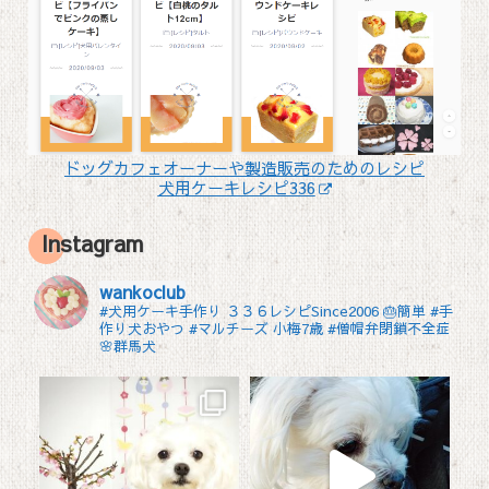
ドッグカフェオーナーや製造販売のためのレシピ
犬用ケーキレシピ336
Instagram
wankoclub
#犬用ケーキ手作り ３３６レシピSince2006 🎂簡単 #手
作り犬おやつ
#マルチーズ 小梅7歳 #僧帽弁閉鎖不全症
🌸群馬犬