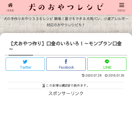
HOME
MENU
犬の手作りおやつ３３６レシピ 簡単！誰でもできる犬用パン、小麦アレルギー
対応のおやつレシピも！
【犬おやつ作り】口金のいろいろ！～モンブラン口金
～
Twitter
Facebook
LINE
2020.07.28
2016.01.05
この記事は
約2分
で読めます。
スポンサーリンク