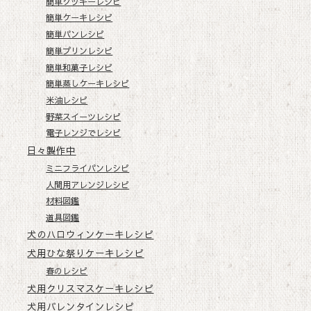
簡単クッキーレシピ
簡単ケーキレシピ
簡単パンレシピ
簡単プリンレシピ
簡単和菓子レシピ
簡単蒸しケーキレシピ
米油レシピ
野菜スイーツレシピ
電子レンジでレシピ
日々製作中
ミニフライパンレシピ
人間用アレンジレシピ
材料図鑑
道具図鑑
犬のハロウィンケーキレシピ
犬用ひな祭りケーキレシピ
春のレシピ
犬用クリスマスケーキレシピ
犬用バレンタインレシピ