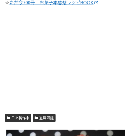
☆
ただ今700冊 お菓子本感想レシピBOOK
日々製作中
道具図鑑