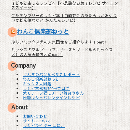
子どもと楽しむレシピ本【不思議なお菓子レシピ サイエン
ススイーツ】
グルテンフリーのレシピ本【白崎茶会のあたらしいおやつ
小麦粉を使わない かんたんレシピ】
わんこ倶楽部ねっと
珍しいミックス犬の人気画像をご紹介します！part１
ミックス犬マルプー（マルチーズとプードルのミックス
犬）の人気画像まとめpart１
Company
ぐんまのパン食べ歩きレポート
わんこ倶楽部ねっと
ミックス犬図鑑
レシピ本感想700冊ブログ
犬モチーフ猫モチーフ雑貨やさん
米粉レシピバレンタインレシピ
About
お問い合わせ
サイトについて
レシピライター はに。