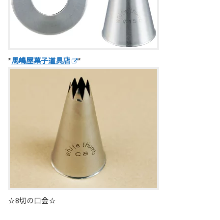
*
馬嶋屋菓子道具店
*
☆8切の口金☆