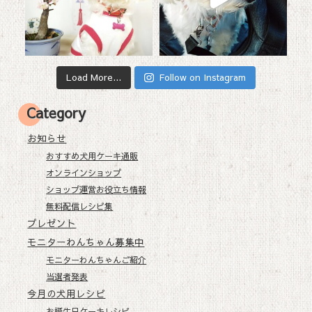
Load More...
Follow on Instagram
Category
お知らせ
おすすめ犬用ケーキ通販
オンラインショップ
ショップ運営お役立ち情報
無料配信レシピ集
プレゼント
モニターわんちゃん募集中
モニターわんちゃんご紹介
当選者発表
今月の犬用レシピ
お誕生日ケーキレシピ