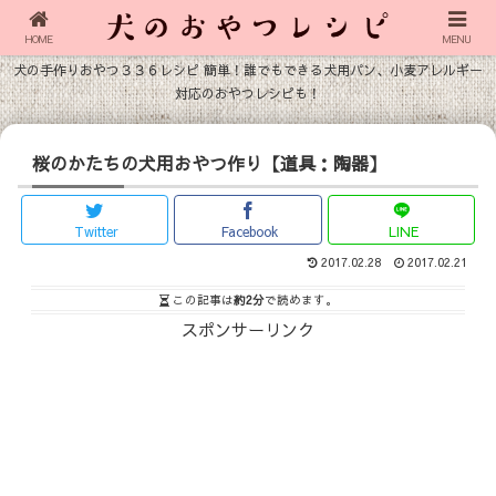
HOME
MENU
犬の手作りおやつ３３６レシピ 簡単！誰でもできる犬用パン、小麦アレルギー
対応のおやつレシピも！
桜のかたちの犬用おやつ作り【道具：陶器】
Twitter
Facebook
LINE
2017.02.28
2017.02.21
この記事は
約2分
で読めます。
スポンサーリンク