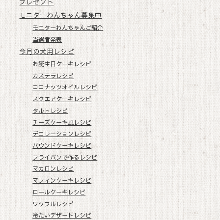
プレゼント
モニターわんちゃん募集中
モニターわんちゃんご紹介
当選者発表
今月の犬用レシピ
お誕生日ケーキレシピ
カステラレシピ
ココナッツオイルレシピ
スクエアケーキレシピ
タルトレシピ
チーズケーキ風レシピ
デコレーションレシピ
パウンドケーキレシピ
フライパンで作るレシピ
マカロンレシピ
マフィンケーキレシピ
ロールケーキレシピ
ワッフルレシピ
冷たいデザートレシピ