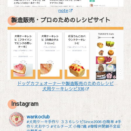
note
製造販売・プロのためのレシピサイト
ドッグカフェオーナーや製造販売のためのレシピ
犬用ケーキレシピ336
Instagram
wankoclub
#犬用ケーキ手作り ３３６レシピSince2006 🎂簡単 #手
作り犬おやつ
#マルチーズ 小梅7歳 #僧帽弁閉鎖不全症
🌸群馬犬