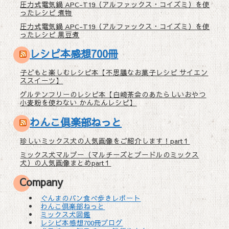
圧力式電気鍋 APC-T19（アルファックス・コイズミ）を使
ったレシピ 煮物
圧力式電気鍋 APC-T19（アルファックス・コイズミ）を使
ったレシピ 黒豆煮
レシピ本感想700冊
子どもと楽しむレシピ本【不思議なお菓子レシピ サイエン
ススイーツ】
グルテンフリーのレシピ本【白崎茶会のあたらしいおやつ
小麦粉を使わない かんたんレシピ】
わんこ倶楽部ねっと
珍しいミックス犬の人気画像をご紹介します！part１
ミックス犬マルプー（マルチーズとプードルのミックス
犬）の人気画像まとめpart１
Company
ぐんまのパン食べ歩きレポート
わんこ倶楽部ねっと
ミックス犬図鑑
レシピ本感想700冊ブログ