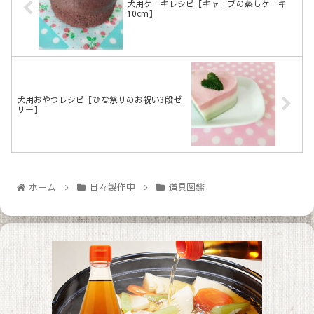
犬用ケーキレシピ【キャロブの蒸しケーキ
10cm】
犬用おやつレシピ【ひな祭りのお祝い3段ゼ
リー】
ホーム
日々製作中
道具図鑑