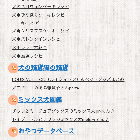
犬のハロウィンケーキレシピ
犬用ひな祭りケーキレシピ
春のレシピ
犬用クリスマスケーキレシピ
犬用バレンタインレシピ
犬用レシピ本紹介
犬用厳選レシピ
犬の雑貨猫の雑貨
LOUIS VUITTON（ルイヴィトン）のペットグッズまとめ
犬モチーフのある雑貨やさんpart4
ミックス犬図鑑
チワワとミニチュアダックスのミックス犬JINくん♪
トイプードルとチワワのミックス犬meluちゃん♪
おやつデータベース