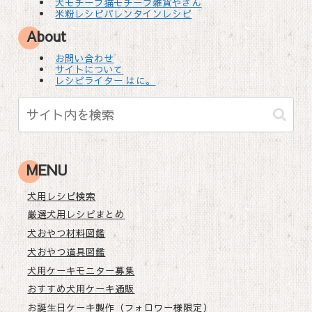
犬モチーフ猫モチーフ雑貨やさん
米粉レシピバレンタインレシピ
About
お問い合わせ
サイトについて
レシピライター はに。
MENU
犬用レシピ検索
厳選犬用レシピまとめ
犬おやつ材料図鑑
犬おやつ道具図鑑
犬用ケーキモニター募集
おすすめ犬用ケーキ通販
お誕生日ケーキ製作（フォロワー様限定）