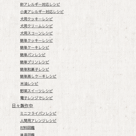
卵アレルギー対応レシピ
小麦アレルギー対応レシピ
犬用クッキーレシピ
犬用クリームレシピ
犬用スコーンレシピ
簡単クッキーレシピ
簡単ケーキレシピ
簡単パンレシピ
簡単プリンレシピ
簡単和菓子レシピ
簡単蒸しケーキレシピ
米油レシピ
野菜スイーツレシピ
電子レンジでレシピ
日々製作中
ミニフライパンレシピ
人間用アレンジレシピ
材料図鑑
道具図鑑