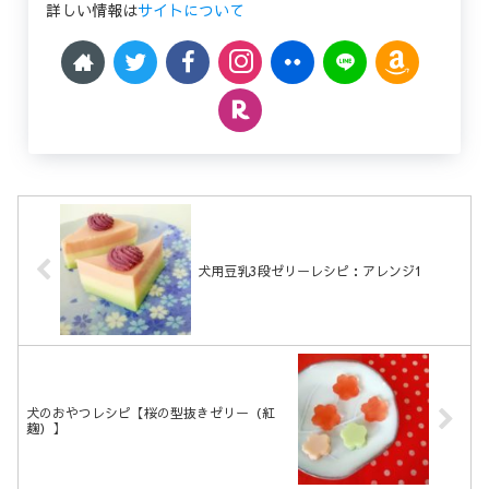
詳しい情報は
サイトについて
犬用豆乳3段ゼリーレシピ：アレンジ1
犬のおやつレシピ【桜の型抜きゼリー（紅
麹）】