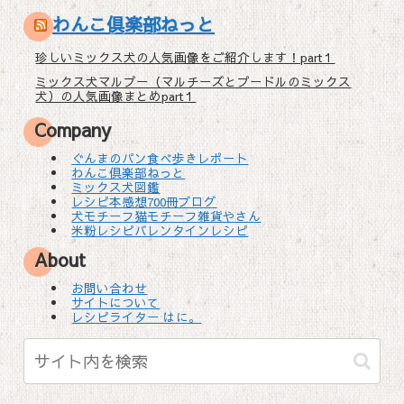
わんこ倶楽部ねっと
珍しいミックス犬の人気画像をご紹介します！part１
ミックス犬マルプー（マルチーズとプードルのミックス
犬）の人気画像まとめpart１
Company
ぐんまのパン食べ歩きレポート
わんこ倶楽部ねっと
ミックス犬図鑑
レシピ本感想700冊ブログ
犬モチーフ猫モチーフ雑貨やさん
米粉レシピバレンタインレシピ
About
お問い合わせ
サイトについて
レシピライター はに。