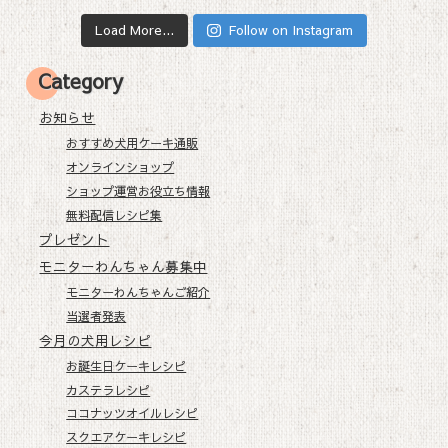
Load More...
Follow on Instagram
Category
お知らせ
おすすめ犬用ケーキ通販
オンラインショップ
ショップ運営お役立ち情報
無料配信レシピ集
プレゼント
モニターわんちゃん募集中
モニターわんちゃんご紹介
当選者発表
今月の犬用レシピ
お誕生日ケーキレシピ
カステラレシピ
ココナッツオイルレシピ
スクエアケーキレシピ