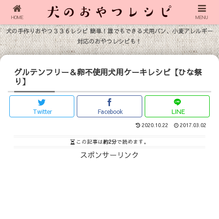
HOME
MENU
犬の手作りおやつ３３６レシピ 簡単！誰でもできる犬用パン、小麦アレルギー
対応のおやつレシピも！
グルテンフリー＆卵不使用犬用ケーキレシピ【ひな祭
り】
Twitter
Facebook
LINE
2020.10.22
2017.03.02
この記事は
約2分
で読めます。
スポンサーリンク