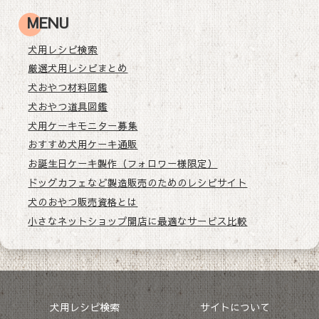
MENU
犬用レシピ検索
厳選犬用レシピまとめ
犬おやつ材料図鑑
犬おやつ道具図鑑
犬用ケーキモニター募集
おすすめ犬用ケーキ通販
お誕生日ケーキ製作（フォロワー様限定）
ドッグカフェなど製造販売のためのレシピサイト
犬のおやつ販売資格とは
小さなネットショップ開店に最適なサービス比較
犬用レシピ検索
サイトについて