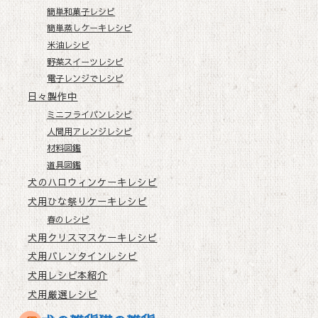
簡単和菓子レシピ
簡単蒸しケーキレシピ
米油レシピ
野菜スイーツレシピ
電子レンジでレシピ
日々製作中
ミニフライパンレシピ
人間用アレンジレシピ
材料図鑑
道具図鑑
犬のハロウィンケーキレシピ
犬用ひな祭りケーキレシピ
春のレシピ
犬用クリスマスケーキレシピ
犬用バレンタインレシピ
犬用レシピ本紹介
犬用厳選レシピ