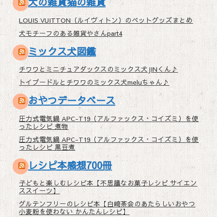
犬の雑貨猫の雑貨
LOUIS VUITTON（ルイヴィトン）のペットグッズまとめ
犬モチーフのある雑貨やさんpart4
ミックス犬図鑑
チワワとミニチュアダックスのミックス犬JINくん♪
トイプードルとチワワのミックス犬meluちゃん♪
おやつデータベース
圧力式電気鍋 APC-T19（アルファックス・コイズミ）を使
ったレシピ 煮物
圧力式電気鍋 APC-T19（アルファックス・コイズミ）を使
ったレシピ 黒豆煮
レシピ本感想700冊
子どもと楽しむレシピ本【不思議なお菓子レシピ サイエン
ススイーツ】
グルテンフリーのレシピ本【白崎茶会のあたらしいおやつ
小麦粉を使わない かんたんレシピ】