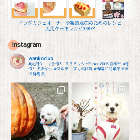
ドッグカフェオーナーや製造販売のためのレシピ
犬用ケーキレシピ336
Instagram
wankoclub
#犬用ケーキ手作り ３３６レシピSince2006 🎂簡単 #手
作り犬おやつ
#マルチーズ 小梅7歳 #僧帽弁閉鎖不全症
🌸群馬犬