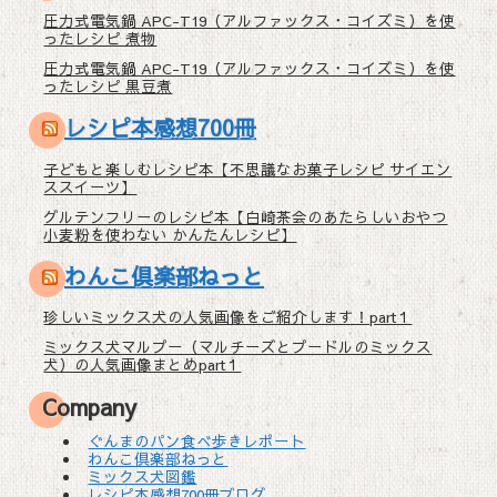
圧力式電気鍋 APC-T19（アルファックス・コイズミ）を使
ったレシピ 煮物
圧力式電気鍋 APC-T19（アルファックス・コイズミ）を使
ったレシピ 黒豆煮
レシピ本感想700冊
子どもと楽しむレシピ本【不思議なお菓子レシピ サイエン
ススイーツ】
グルテンフリーのレシピ本【白崎茶会のあたらしいおやつ
小麦粉を使わない かんたんレシピ】
わんこ倶楽部ねっと
珍しいミックス犬の人気画像をご紹介します！part１
ミックス犬マルプー（マルチーズとプードルのミックス
犬）の人気画像まとめpart１
Company
ぐんまのパン食べ歩きレポート
わんこ倶楽部ねっと
ミックス犬図鑑
レシピ本感想700冊ブログ