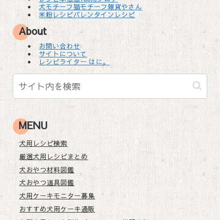
犬モチーフ猫モチーフ雑貨やさん
米粉レシピバレンタインレシピ
About
お問い合わせ
サイトについて
レシピライター はに。
MENU
犬用レシピ検索
厳選犬用レシピまとめ
犬おやつ材料図鑑
犬おやつ道具図鑑
犬用ケーキモニター募集
おすすめ犬用ケーキ通販