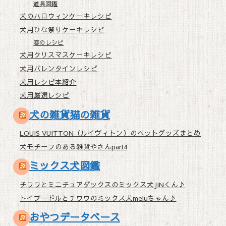
道具図鑑
犬のハロウィンケーキレシピ
犬用ひな祭りケーキレシピ
春のレシピ
犬用クリスマスケーキレシピ
犬用バレンタインレシピ
犬用レシピ本紹介
犬用厳選レシピ
犬の雑貨猫の雑貨
LOUIS VUITTON（ルイヴィトン）のペットグッズまとめ
犬モチーフのある雑貨やさんpart4
ミックス犬図鑑
チワワとミニチュアダックスのミックス犬JINくん♪
トイプードルとチワワのミックス犬meluちゃん♪
おやつデータベース