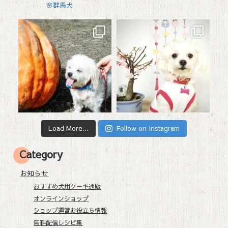
🌸群馬犬
Load More...
Follow on Instagram
Category
お知らせ
おすすめ犬用ケーキ通販
オンラインショップ
ショップ運営お役立ち情報
無料配信レシピ集