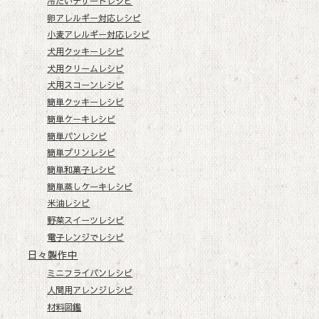
冷たいデザートレシピ
卵アレルギー対応レシピ
小麦アレルギー対応レシピ
犬用クッキーレシピ
犬用クリームレシピ
犬用スコーンレシピ
簡単クッキーレシピ
簡単ケーキレシピ
簡単パンレシピ
簡単プリンレシピ
簡単和菓子レシピ
簡単蒸しケーキレシピ
米油レシピ
野菜スイーツレシピ
電子レンジでレシピ
日々製作中
ミニフライパンレシピ
人間用アレンジレシピ
材料図鑑