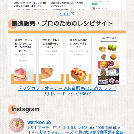
note
製造販売・プロのためのレシピサイト
ドッグカフェオーナーや製造販売のためのレシピ
犬用ケーキレシピ336
Instagram
wankoclub
#犬用ケーキ手作り ３３６レシピSince2006 🎂簡単 #手
作り犬おやつ
#マルチーズ 小梅7歳 #僧帽弁閉鎖不全症