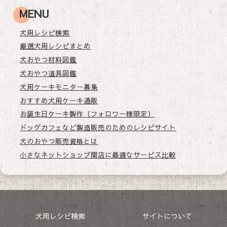
MENU
犬用レシピ検索
厳選犬用レシピまとめ
犬おやつ材料図鑑
犬おやつ道具図鑑
犬用ケーキモニター募集
おすすめ犬用ケーキ通販
お誕生日ケーキ製作（フォロワー様限定）
ドッグカフェなど製造販売のためのレシピサイト
犬のおやつ販売資格とは
小さなネットショップ開店に最適なサービス比較
犬用レシピ検索
サイトについて