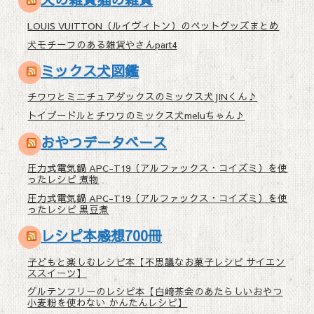
LOUIS VUITTON（ルイヴィトン）のペットグッズまとめ
犬モチーフのある雑貨やさんpart4
ミックス犬図鑑
チワワとミニチュアダックスのミックス犬JINくん♪
トイプードルとチワワのミックス犬meluちゃん♪
おやつデータベース
圧力式電気鍋 APC-T19（アルファックス・コイズミ）を使
ったレシピ 煮物
圧力式電気鍋 APC-T19（アルファックス・コイズミ）を使
ったレシピ 黒豆煮
レシピ本感想700冊
子どもと楽しむレシピ本【不思議なお菓子レシピ サイエン
ススイーツ】
グルテンフリーのレシピ本【白崎茶会のあたらしいおやつ
小麦粉を使わない かんたんレシピ】