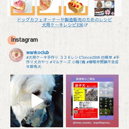
ドッグカフェオーナーや製造販売のためのレシピ
犬用ケーキレシピ336
Instagram
wankoclub
#犬用ケーキ手作り ３３６レシピSince2006 🎂簡単 #手
作り犬おやつ
#マルチーズ 小梅7歳 #僧帽弁閉鎖不全症
🌸群馬犬