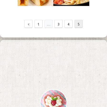
1
…
3
4
5