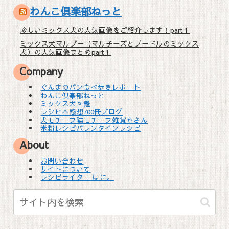
わんこ倶楽部ねっと
珍しいミックス犬の人気画像をご紹介します！part１
ミックス犬マルプー（マルチーズとプードルのミックス
犬）の人気画像まとめpart１
Company
ぐんまのパン食べ歩きレポート
わんこ倶楽部ねっと
ミックス犬図鑑
レシピ本感想700冊ブログ
犬モチーフ猫モチーフ雑貨やさん
米粉レシピバレンタインレシピ
About
お問い合わせ
サイトについて
レシピライター はに。