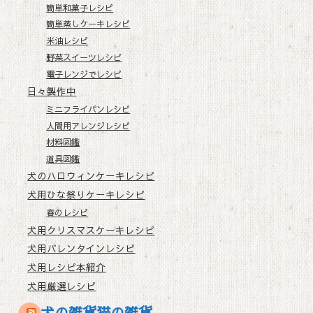
簡単和菓子レシピ
簡単蒸しケーキレシピ
米油レシピ
野菜スイーツレシピ
電子レンジでレシピ
日々製作中
ミニフライパンレシピ
人間用アレンジレシピ
材料図鑑
道具図鑑
犬のハロウィンケーキレシピ
犬用ひな祭りケーキレシピ
春のレシピ
犬用クリスマスケーキレシピ
犬用バレンタインレシピ
犬用レシピ本紹介
犬用厳選レシピ
犬の雑貨猫の雑貨