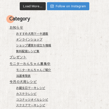
Load More...
Follow on Instagram
Category
お知らせ
おすすめ犬用ケーキ通販
オンラインショップ
ショップ運営お役立ち情報
無料配信レシピ集
プレゼント
モニターわんちゃん募集中
モニターわんちゃんご紹介
当選者発表
今月の犬用レシピ
お誕生日ケーキレシピ
カステラレシピ
ココナッツオイルレシピ
スクエアケーキレシピ