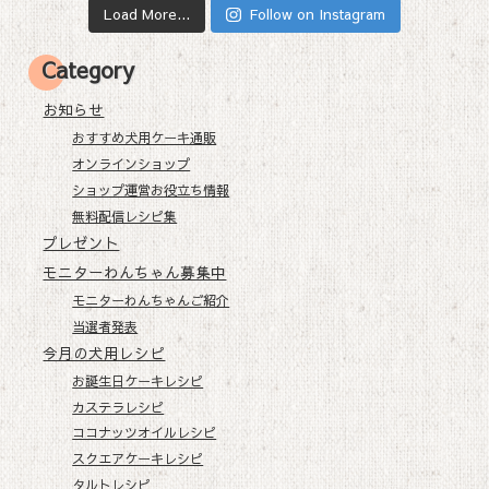
Load More...
Follow on Instagram
Category
お知らせ
おすすめ犬用ケーキ通販
オンラインショップ
ショップ運営お役立ち情報
無料配信レシピ集
プレゼント
モニターわんちゃん募集中
モニターわんちゃんご紹介
当選者発表
今月の犬用レシピ
お誕生日ケーキレシピ
カステラレシピ
ココナッツオイルレシピ
スクエアケーキレシピ
タルトレシピ