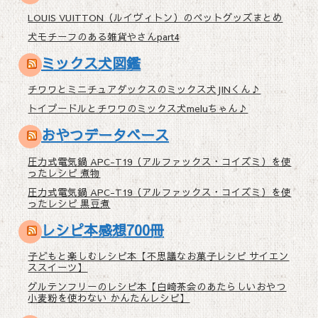
LOUIS VUITTON（ルイヴィトン）のペットグッズまとめ
犬モチーフのある雑貨やさんpart4
ミックス犬図鑑
チワワとミニチュアダックスのミックス犬JINくん♪
トイプードルとチワワのミックス犬meluちゃん♪
おやつデータベース
圧力式電気鍋 APC-T19（アルファックス・コイズミ）を使
ったレシピ 煮物
圧力式電気鍋 APC-T19（アルファックス・コイズミ）を使
ったレシピ 黒豆煮
レシピ本感想700冊
子どもと楽しむレシピ本【不思議なお菓子レシピ サイエン
ススイーツ】
グルテンフリーのレシピ本【白崎茶会のあたらしいおやつ
小麦粉を使わない かんたんレシピ】