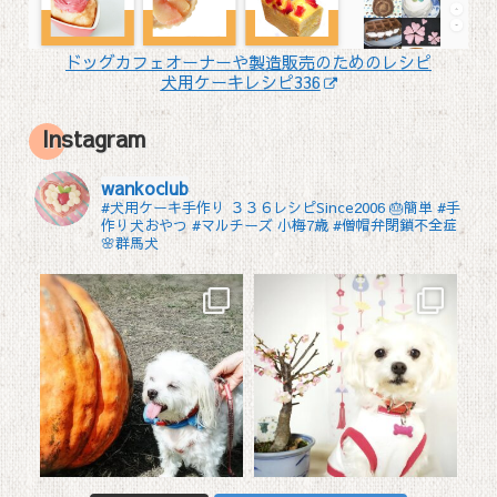
ドッグカフェオーナーや製造販売のためのレシピ
犬用ケーキレシピ336
Instagram
wankoclub
#犬用ケーキ手作り ３３６レシピSince2006 🎂簡単 #手
作り犬おやつ
#マルチーズ 小梅7歳 #僧帽弁閉鎖不全症
🌸群馬犬