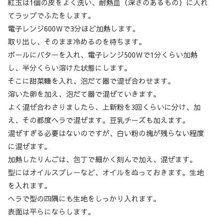
紅玉は1個の皮をよく洗い、耐熱皿（深さのあるもの）に入れ
てラップでふたをします。
電子レンジ600Ｗで3分ほど加熱します。
取り出し、そのまま冷めるのを待ちます。
ボールにバターを入れ、電子レンジ500Ｗで1分くらい加熱
し、半分くらい溶けた状態にします。
そこに甜菜糖を入れ、泡だて器で混ぜ合わせます。
溶いた卵を加え、泡だて器で混ぜていきます。
よく混ぜ合わさりましたら、上新粉を3回くらいに分け、加
え、その都度ヘラで混ぜます。豆乳チーズも加えます。
混ぜすぎる必要はないのですが、白い粉の塊が残らない程度
に混ぜます。
加熱したりんごは、包丁で細かく刻んで加え、混ぜます。
型にはオイルスプレーなど、オイルをぬっておきます。生地
を入れます。
ヘラで型の四隅にも生地をしっかり入れます。
表面は平らにならします。