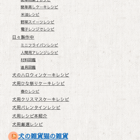
簡単蒸しケーキレシピ
米油レシピ
野菜スイーツレシピ
電子レンジでレシピ
日々製作中
ミニフライパンレシピ
人間用アレンジレシピ
材料図鑑
道具図鑑
犬のハロウィンケーキレシピ
犬用ひな祭りケーキレシピ
春のレシピ
犬用クリスマスケーキレシピ
犬用バレンタインレシピ
犬用レシピ本紹介
犬用厳選レシピ
犬の雑貨猫の雑貨