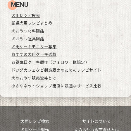
MENU
犬用レシピ検索
厳選犬用レシピまとめ
犬おやつ材料図鑑
犬おやつ道具図鑑
犬用ケーキモニター募集
おすすめ犬用ケーキ通販
お誕生日ケーキ製作（フォロワー様限定）
ドッグカフェなど製造販売のためのレシピサイト
犬のおやつ販売資格とは
小さなネットショップ開店に最適なサービス比較
犬用レシピ検索
サイトについて
犬用ケーキ製作
犬のおやつ販売資格とは