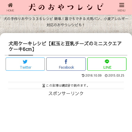
HOME
MENU
犬の手作りおやつ３３６レシピ 簡単！誰でもできる犬用パン、小麦アレルギー
対応のおやつレシピも！
犬用ケーキレシピ【紅玉と豆乳チーズのミニスクエア
ケーキ6cm】
Twitter
Facebook
LINE
2016.10.09
2015.03.25
この記事は
約2分
で読めます。
スポンサーリンク