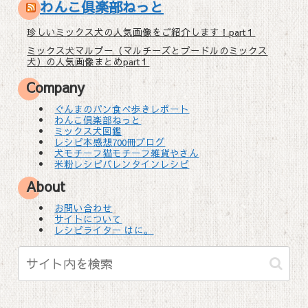
わんこ倶楽部ねっと
珍しいミックス犬の人気画像をご紹介します！part１
ミックス犬マルプー（マルチーズとプードルのミックス
犬）の人気画像まとめpart１
Company
ぐんまのパン食べ歩きレポート
わんこ倶楽部ねっと
ミックス犬図鑑
レシピ本感想700冊ブログ
犬モチーフ猫モチーフ雑貨やさん
米粉レシピバレンタインレシピ
About
お問い合わせ
サイトについて
レシピライター はに。