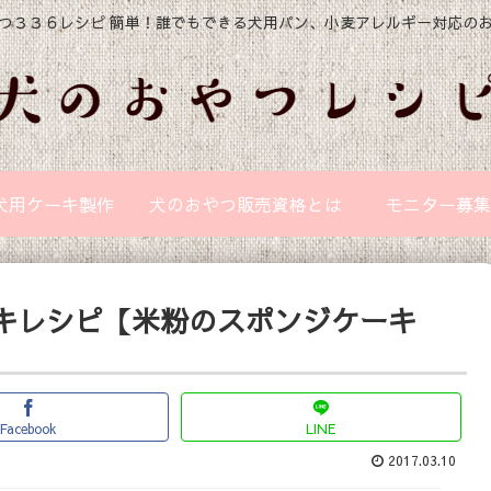
つ３３６レシピ 簡単！誰でもできる犬用パン、小麦アレルギー対応の
犬用ケーキ製作
犬のおやつ販売資格とは
モニター募集
キレシピ【米粉のスポンジケーキ
Facebook
LINE
2017.03.10