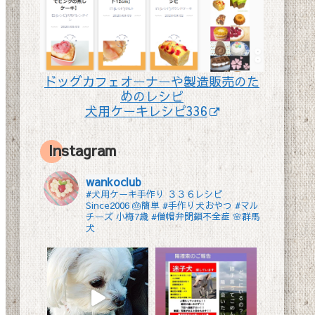
ドッグカフェオーナーや製造販売のた
めのレシピ
犬用ケーキレシピ336
Instagram
wankoclub
#犬用ケーキ手作り ３３６レシピ
Since2006 🎂簡単 #手作り犬おやつ
#マル
チーズ 小梅7歳 #僧帽弁閉鎖不全症 🌸群馬
犬