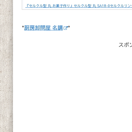
『セルクル型 丸 お菓子作り』セルクル型 丸 SA18-0セルクルリング 
*
厨房卸問屋 名調
*
スポ