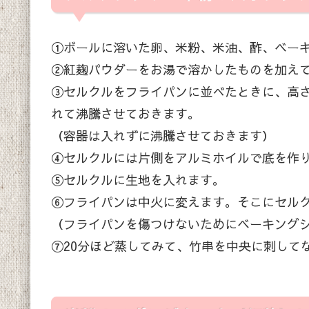
①ボールに溶いた卵、米粉、米油、酢、ベー
②紅麹パウダーをお湯で溶かしたものを加え
③セルクルをフライパンに並べたときに、高
れて沸騰させておきます。
（容器は入れずに沸騰させておきます）
④セルクルには片側をアルミホイルで底を作
⑤セルクルに生地を入れます。
⑥フライパンは中火に変えます。そこにセル
（フライパンを傷つけないためにベーキング
⑦20分ほど蒸してみて、竹串を中央に刺して