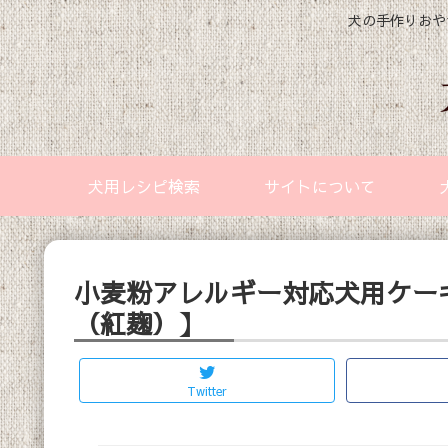
犬の手作りおや
犬用レシピ検索
サイトについて
小麦粉アレルギー対応犬用ケー
（紅麹）】
Twitter