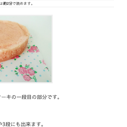
は
約2分
で読めます。
ケーキの一段目の部分です。
段や3段にも出来ます。