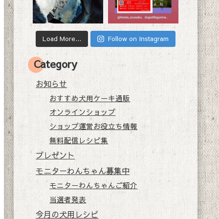
Load More...
Follow on Instagram
Category
お知らせ
おすすめ犬用ケーキ通販
オンラインショップ
ショップ運営お役立ち情報
無料配信レシピ集
プレゼント
モニターわんちゃん募集中
モニターわんちゃんご紹介
当選者発表
今月の犬用レシピ