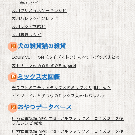
春のレシピ
犬用クリスマスケーキレシピ
犬用バレンタインレシピ
犬用レシピ本紹介
犬用厳選レシピ
犬の雑貨猫の雑貨
LOUIS VUITTON（ルイヴィトン）のペットグッズまとめ
犬モチーフのある雑貨やさんpart4
ミックス犬図鑑
チワワとミニチュアダックスのミックス犬JINくん♪
トイプードルとチワワのミックス犬meluちゃん♪
おやつデータベース
圧力式電気鍋 APC-T19（アルファックス・コイズミ）を使
ったレシピ 煮物
圧力式電気鍋 APC-T19（アルファックス・コイズミ）を使