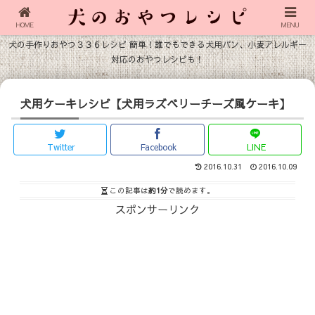
HOME
MENU
犬の手作りおやつ３３６レシピ 簡単！誰でもできる犬用パン、小麦アレルギー
対応のおやつレシピも！
犬用ケーキレシピ【犬用ラズベリーチーズ風ケーキ】
Twitter
Facebook
LINE
2016.10.31
2016.10.09
この記事は
約1分
で読めます。
スポンサーリンク