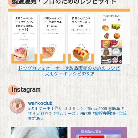
製造販売・プロのためのレシピサイト
ドッグカフェオーナーや製造販売のためのレシピ
犬用ケーキレシピ336
Instagram
wankoclub
#犬用ケーキ手作り ３３６レシピSince2006 🎂簡単 #手
作り犬おやつ
#マルチーズ 小梅7歳 #僧帽弁閉鎖不全症
🌸群馬犬