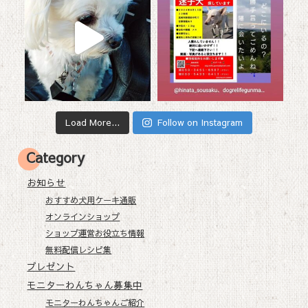
Load More...
Follow on Instagram
Category
お知らせ
おすすめ犬用ケーキ通販
オンラインショップ
ショップ運営お役立ち情報
無料配信レシピ集
プレゼント
モニターわんちゃん募集中
モニターわんちゃんご紹介