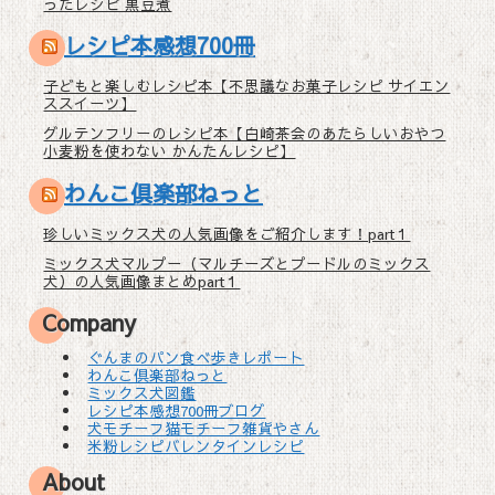
ったレシピ 黒豆煮
レシピ本感想700冊
子どもと楽しむレシピ本【不思議なお菓子レシピ サイエン
ススイーツ】
グルテンフリーのレシピ本【白崎茶会のあたらしいおやつ
小麦粉を使わない かんたんレシピ】
わんこ倶楽部ねっと
珍しいミックス犬の人気画像をご紹介します！part１
ミックス犬マルプー（マルチーズとプードルのミックス
犬）の人気画像まとめpart１
Company
ぐんまのパン食べ歩きレポート
わんこ倶楽部ねっと
ミックス犬図鑑
レシピ本感想700冊ブログ
犬モチーフ猫モチーフ雑貨やさん
米粉レシピバレンタインレシピ
About