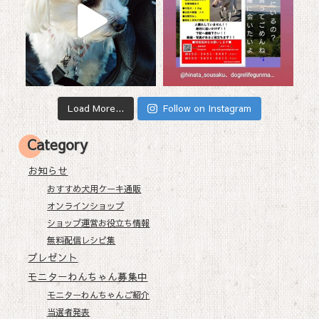
Load More...
Follow on Instagram
Category
お知らせ
おすすめ犬用ケーキ通販
オンラインショップ
ショップ運営お役立ち情報
無料配信レシピ集
プレゼント
モニターわんちゃん募集中
モニターわんちゃんご紹介
当選者発表