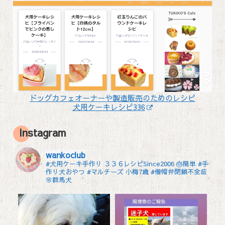
ドッグカフェオーナーや製造販売のためのレシピ
犬用ケーキレシピ336
Instagram
wankoclub
#犬用ケーキ手作り ３３６レシピSince2006 🎂簡単 #手
作り犬おやつ
#マルチーズ 小梅7歳 #僧帽弁閉鎖不全症
🌸群馬犬