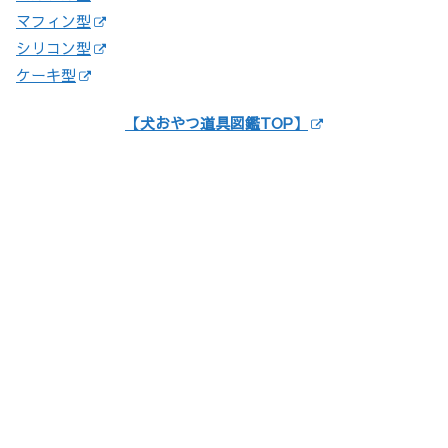
マフィン型
シリコン型
ケーキ型
【犬おやつ道具図鑑TOP】