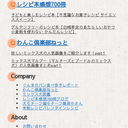
レシピ本感想700冊
子どもと楽しむレシピ本【不思議なお菓子レシピ サイエン
ススイーツ】
グルテンフリーのレシピ本【白崎茶会のあたらしいおやつ
小麦粉を使わない かんたんレシピ】
わんこ倶楽部ねっと
珍しいミックス犬の人気画像をご紹介します！part１
ミックス犬マルプー（マルチーズとプードルのミックス
犬）の人気画像まとめpart１
Company
ぐんまのパン食べ歩きレポート
わんこ倶楽部ねっと
ミックス犬図鑑
レシピ本感想700冊ブログ
犬モチーフ猫モチーフ雑貨やさん
米粉レシピバレンタインレシピ
About
お問い合わせ