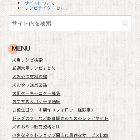
サイトについて
レシピライター はに。
MENU
犬用レシピ検索
厳選犬用レシピまとめ
犬おやつ材料図鑑
犬おやつ道具図鑑
犬用ケーキモニター募集
おすすめ犬用ケーキ通販
お誕生日ケーキ製作（フォロワー様限定）
ドッグカフェなど製造販売のためのレシピサイト
犬のおやつ販売資格とは
小さなネットショップ開店に最適なサービス比較