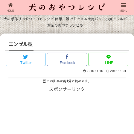
HOME
MENU
犬の手作りおやつ３３６レシピ 簡単！誰でもできる犬用パン、小麦アレルギー
対応のおやつレシピも！
エンゼル型
Twitter
Facebook
LINE
2016.11.16
2016.11.01
この記事は
約1分
で読めます。
スポンサーリンク