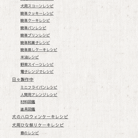
犬用スコーンレシピ
簡単クッキーレシピ
簡単ケーキレシピ
簡単パンレシピ
簡単プリンレシピ
簡単和菓子レシピ
簡単蒸しケーキレシピ
米油レシピ
野菜スイーツレシピ
電子レンジでレシピ
日々製作中
ミニフライパンレシピ
人間用アレンジレシピ
材料図鑑
道具図鑑
犬のハロウィンケーキレシピ
犬用ひな祭りケーキレシピ
春のレシピ